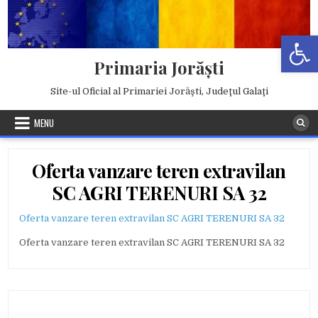
Skip
to
Deschide b
content
Primaria Jorăşti
Site-ul Oficial al Primariei Jorăşti, Judeţul Galaţi
MENU
Oferta vanzare teren extravilan
SC AGRI TERENURI SA 32
Oferta vanzare teren extravilan SC AGRI TERENURI SA 32
Oferta vanzare teren extravilan SC AGRI TERENURI SA 32