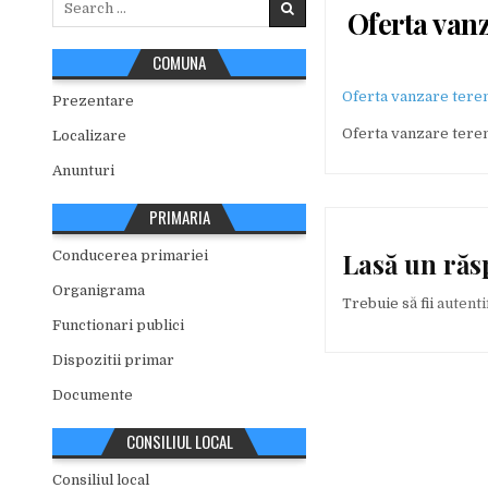
Oferta van
for:
COMUNA
Oferta vanzare tere
Prezentare
Oferta vanzare tere
Localizare
Anunturi
PRIMARIA
Lasă un ră
Conducerea primariei
Organigrama
Trebuie să fii
autenti
Functionari publici
Dispozitii primar
Documente
CONSILIUL LOCAL
Consiliul local