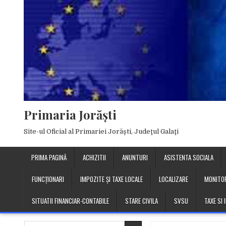
Skip
to
content
Primaria Jorăşti
Site-ul Oficial al Primariei Jorăşti, Judeţul Galaţi
PRIMA PAGINĂ
ACHIZITII
ANUNTURI
ASISTENTA SOCIALA
FUNCȚIONARI
IMPOZITE ȘI TAXE LOCALE
LOCALIZARE
MONITOR
SITUATII FINANCIAR-CONTABILE
STARE CIVILA
SVSU
TAXE SI
Search