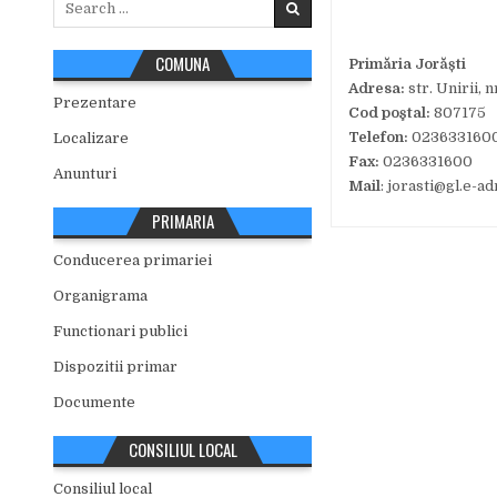
for:
COMUNA
Primăria Jorăști
Adresa:
str. Unirii, nr
Prezentare
Cod poştal:
807175
Telefon:
023633160
Localizare
Fax:
0236331600
Anunturi
Mail
: jorasti@gl.e-
PRIMARIA
Conducerea primariei
Organigrama
Functionari publici
Dispozitii primar
Documente
CONSILIUL LOCAL
Consiliul local