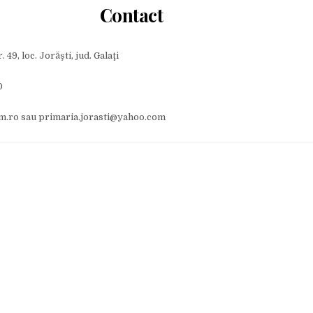
Contact
. 49, loc. Jorăşti, jud. Galaţi
0
adm.ro sau primaria.jorasti@yahoo.com