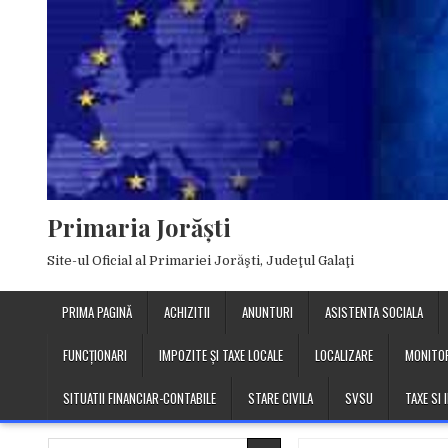
Skip
to
content
Primaria Jorăşti
Site-ul Oficial al Primariei Jorăşti, Judeţul Galaţi
PRIMA PAGINĂ
ACHIZITII
ANUNTURI
ASISTENTA SOCIALA
FUNCȚIONARI
IMPOZITE ȘI TAXE LOCALE
LOCALIZARE
MONITOR
SITUATII FINANCIAR-CONTABILE
STARE CIVILA
SVSU
TAXE SI
Search