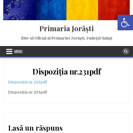
Skip
to
Deschide b
content
Primaria Jorăşti
Site-ul Oficial al Primariei Jorăşti, Judeţul Galaţi
MENU
Dispoziția nr.231pdf
Dispoziția nr.231pdf
Dispoziția nr.231pdf
Lasă un răspuns