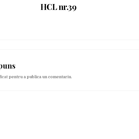
HCL nr.39
spuns
ficat
pentru a publica un comentariu.