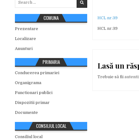
for:
COMUNA
HCL nr.39
HCL nr.39
Prezentare
Localizare
Anunturi
PRIMARIA
Lasă un ră
Conducerea primariei
Trebuie să fii
autenti
Organigrama
Functionari publici
Dispozitii primar
Documente
CONSILIUL LOCAL
Consiliul local