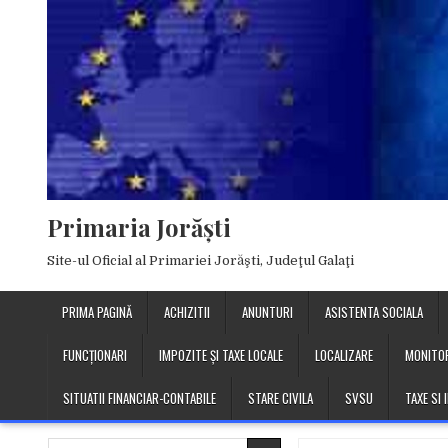
Skip
to
content
Primaria Jorăşti
Site-ul Oficial al Primariei Jorăşti, Judeţul Galaţi
PRIMA PAGINĂ
ACHIZITII
ANUNTURI
ASISTENTA SOCIALA
FUNCȚIONARI
IMPOZITE ȘI TAXE LOCALE
LOCALIZARE
MONITOR
SITUATII FINANCIAR-CONTABILE
STARE CIVILA
SVSU
TAXE SI
Search