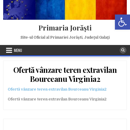
Skip
to
Deschide b
content
Primaria Jorăşti
Site-ul Oficial al Primariei Jorăşti, Judeţul Galaţi
MENU
Ofertă vânzare teren extravilan
Bourceanu Virginia2
Ofertă vânzare teren extravilan Bourceanu Virginia2
Ofertă vânzare teren extravilan Bourceanu Virginia2