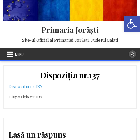
Skip
to
Deschide b
content
Primaria Jorăşti
Site-ul Oficial al Primariei Jorăşti, Judeţul Galaţi
MENU
Dispoziția nr.137
Dispoziția nr.137
Dispoziția nr.137
Lasă un răspuns