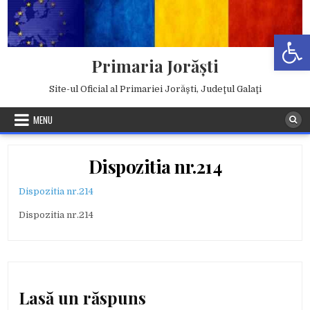
Skip
to
Deschide b
content
Primaria Jorăşti
Site-ul Oficial al Primariei Jorăşti, Judeţul Galaţi
MENU
Dispozitia nr.214
Dispozitia nr.214
Dispozitia nr.214
Lasă un răspuns