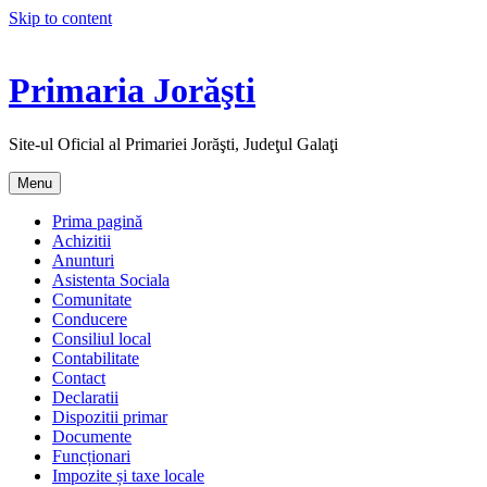
Skip to content
Primaria Jorăşti
Site-ul Oficial al Primariei Jorăşti, Judeţul Galaţi
Menu
Prima pagină
Achizitii
Anunturi
Asistenta Sociala
Comunitate
Conducere
Consiliul local
Contabilitate
Contact
Declaratii
Dispozitii primar
Documente
Funcționari
Impozite și taxe locale