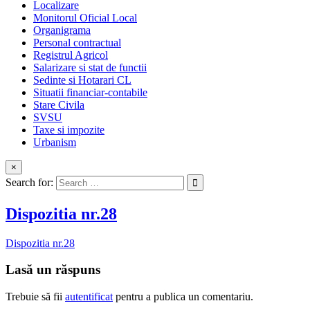
Localizare
Monitorul Oficial Local
Organigrama
Personal contractual
Registrul Agricol
Salarizare si stat de functii
Sedinte si Hotarari CL
Situatii financiar-contabile
Stare Civila
SVSU
Taxe si impozite
Urbanism
×
Search for:
Dispozitia nr.28
Dispozitia nr.28
Lasă un răspuns
Trebuie să fii
autentificat
pentru a publica un comentariu.