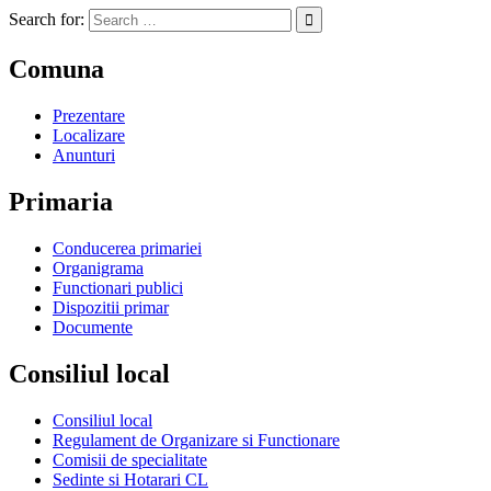
Search for:
Comuna
Prezentare
Localizare
Anunturi
Primaria
Conducerea primariei
Organigrama
Functionari publici
Dispozitii primar
Documente
Consiliul local
Consiliul local
Regulament de Organizare si Functionare
Comisii de specialitate
Sedinte si Hotarari CL