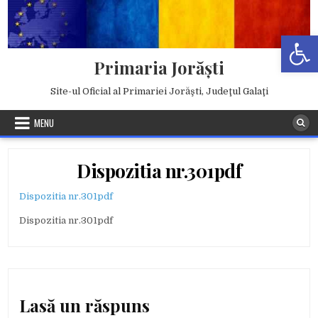
Skip
to
Deschide b
content
Primaria Jorăşti
Site-ul Oficial al Primariei Jorăşti, Judeţul Galaţi
MENU
Dispozitia nr.301pdf
Dispozitia nr.301pdf
Dispozitia nr.301pdf
Lasă un răspuns