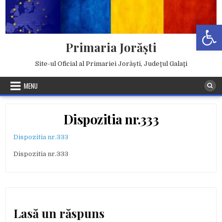
Skip
to
Deschide b
content
Primaria Jorăşti
Site-ul Oficial al Primariei Jorăşti, Judeţul Galaţi
MENU
Dispozitia nr.333
Dispozitia nr.333
Dispozitia nr.333
Lasă un răspuns