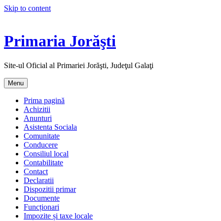
Skip to content
Primaria Jorăşti
Site-ul Oficial al Primariei Jorăşti, Judeţul Galaţi
Menu
Prima pagină
Achizitii
Anunturi
Asistenta Sociala
Comunitate
Conducere
Consiliul local
Contabilitate
Contact
Declaratii
Dispozitii primar
Documente
Funcționari
Impozite și taxe locale