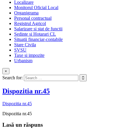
Localizare
Monitorul Oficial Local
Organigrama
Personal contractual
Registrul Agricol
Salarizare si stat de functii
Sedinte si Hotarari CL
Situatii financiar-contabile
Stare Civila
SVSU
Taxe si impozite
Urbanism
×
Search for:
Dispozitia nr.45
Dispozitia nr.45
Dispozitia nr.45
Lasă un răspuns