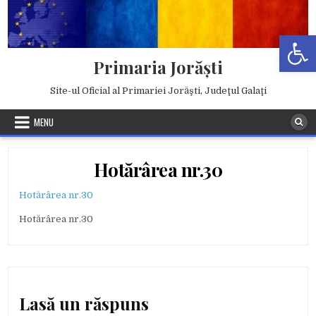
Skip
to
Deschide b
content
Primaria Jorăşti
Site-ul Oficial al Primariei Jorăşti, Judeţul Galaţi
MENU
Hotărârea nr.30
Hotărârea nr.30
Hotărârea nr.30
Lasă un răspuns