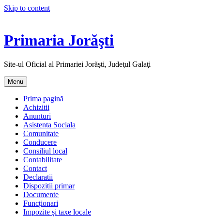
Skip to content
Primaria Jorăşti
Site-ul Oficial al Primariei Jorăşti, Judeţul Galaţi
Menu
Prima pagină
Achizitii
Anunturi
Asistenta Sociala
Comunitate
Conducere
Consiliul local
Contabilitate
Contact
Declaratii
Dispozitii primar
Documente
Funcționari
Impozite și taxe locale