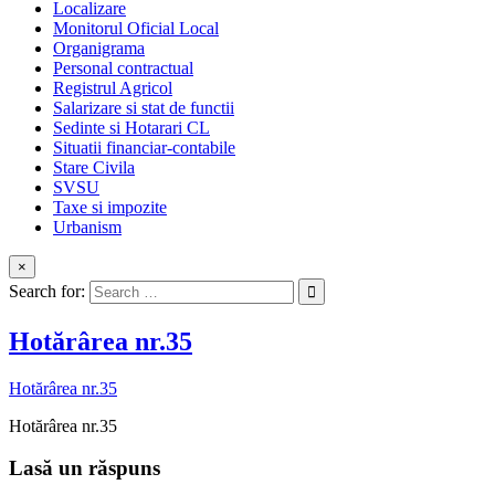
Localizare
Monitorul Oficial Local
Organigrama
Personal contractual
Registrul Agricol
Salarizare si stat de functii
Sedinte si Hotarari CL
Situatii financiar-contabile
Stare Civila
SVSU
Taxe si impozite
Urbanism
×
Search for:
Hotărârea nr.35
Hotărârea nr.35
Hotărârea nr.35
Lasă un răspuns