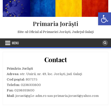
Skip
to
Deschide b
content
Primaria Jorăşti
Site-ul Oficial al Primariei Jorăşti, Judeţul Galaţi
MENU
Contact
Primăria Jorăști
Adresa:
str. Unirii, nr. 49, loc. Jorăşti, jud. Galaţi
Cod poştal:
807175
Telefon:
0236331600
Fax:
0236331600
Mail
: jorasti@gl.e-adm.ro sau primaria.jorasti@yahoo.com