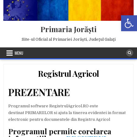
Skip
to
Deschide b
content
Primaria Jorăşti
Site-ul Oficial al Primariei Jorăşti, Judeţul Galaţi
MENU
Registrul Agricol
PREZENTARE
Programul software RegistrulAgricol.RO este
destinat PRIMARIILOR si ajuta la tinerea evidentei in format
electronic pentru documentele din Registru Agricol
Programul permite corelarea