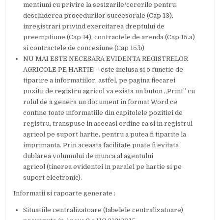
mentiuni cu privire la sesizarile/cererile pentru
deschiderea procedurilor succesorale (Cap 13),
inregistrari privind exercitarea dreptului de
preemptiune (Cap 14), contractele de arenda (Cap 15.a)
si contractele de concesiune (Cap 15.b)
NU MAI ESTE NECESARA EVIDENTA REGISTRELOR
AGRICOLE PE HARTIE – este inclusa si o functie de
tiparire a informatiilor, astfel, pe pagina fiecarei
pozitii de registru agricol va exista un buton „Print” cu
rolul de a genera un document in format Word ce
contine toate informatiile din capitolele pozitiei de
registru, transpuse in aceeasi ordine ca si in registrul
agricol pe suport hartie, pentru a putea fi tiparite la
imprimanta. Prin aceasta facilitate poate fi evitata
dublarea volumului de munca al agentului
agricol (tinerea evidentei in paralel pe hartie si pe
suport electronic).
Informatii si rapoarte generate :
Situatiile centralizatoare (tabelele centralizatoare)