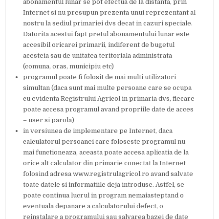
abonamentul lunar se pot efectua de la distanta, prin
Internet si nu presupun prezenta unui reprezentant al
nostru la sediul primariei dvs decat in cazuri speciale.
Datorita acestui fapt pretul abonamentului lunar este
accesibil oricarei primarii, indiferent de bugetul
acesteia sau de unitatea teritoriala administrata
(comuna, oras, municipiu etc)
programul poate fi folosit de mai multi utilizatori
simultan (daca sunt mai multe persoane care se ocupa
cu evidenta Registrului Agricol in primaria dvs, fiecare
poate accesa programul avand propriile date de acces
– user si parola)
in versiunea de implementare pe Internet, daca
calculatorul persoanei care foloseste programul nu
mai functioneaza, aceasta poate accesa aplicatia de la
orice alt calculator din primarie conectat la Internet
folosind adresa www.registrulagricol.ro avand salvate
toate datele si informatiile deja introduse. Astfel, se
poate continua lucrul in program nemaiasteptand o
eventuala depanare a calculatorului defect, o
reinstalare a programului sau salvarea bazei de date