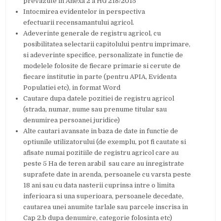
prevazute in Anexa 2 a HG 218/2015
Intocmirea evidentelor in perspectiva
efectuarii recensamantului agricol.
Adeverinte generale de registru agricol, cu
posibilitatea selectarii capitolului pentru imprimare,
si adeverinte specifice, personalizate in functie de
modelele folosite de fiecare primarie si cerute de
fiecare institutie in parte (pentru APIA, Evidenta
Populatiei etc), in format Word
Cautare dupa datele pozitiei de registru agricol
(strada, numar, nume sau prenume titular sau
denumirea persoanei juridice)
Alte cautari avansate in baza de date in functie de
optiunile utilizatorului (de exemplu, pot fi cautate si
afisate numai pozitiile de registru agricol care au
peste 5 Ha de teren arabil sau care au inregistrate
suprafete date in arenda, persoanele cu varsta peste
18 ani sau cu data nasterii cuprinsa intre o limita
inferioara si una superioara, persoanele decedate,
cautarea unei anumite tarlale sau parcele inscrisa in
Cap 2.b dupa denumire, categorie folosinta etc)