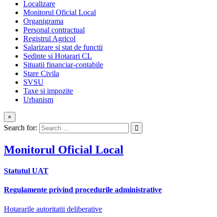
Localizare
Monitorul Oficial Local
Organigrama
Personal contractual
Registrul Agricol
Salarizare si stat de functii
Sedinte si Hotarari CL
Situatii financiar-contabile
Stare Civila
SVSU
Taxe si impozite
Urbanism
×
Search for:
Monitorul Oficial Local
Statutul UAT
Regulamente privind procedurile administrative
Hotararile autoritatii deliberative