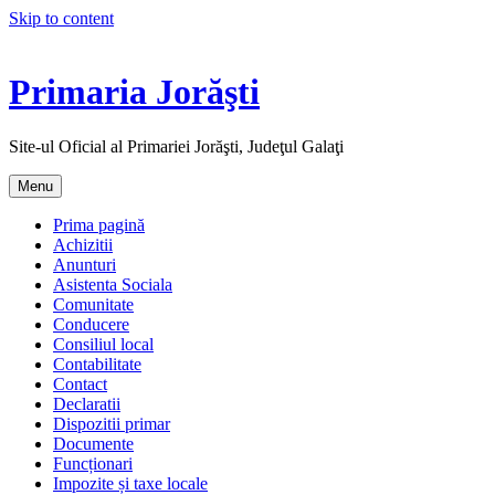
Skip to content
Primaria Jorăşti
Site-ul Oficial al Primariei Jorăşti, Judeţul Galaţi
Menu
Prima pagină
Achizitii
Anunturi
Asistenta Sociala
Comunitate
Conducere
Consiliul local
Contabilitate
Contact
Declaratii
Dispozitii primar
Documente
Funcționari
Impozite și taxe locale