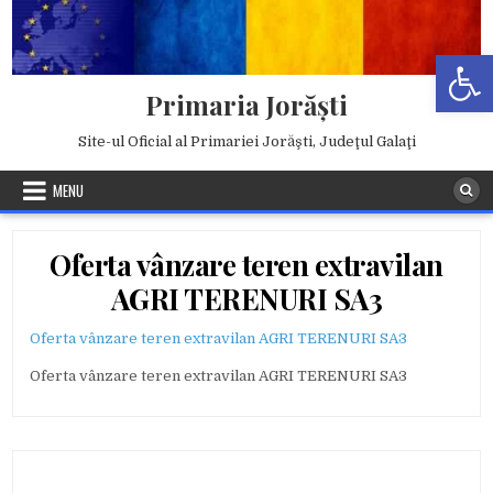
Skip
to
Deschide b
content
Primaria Jorăşti
Site-ul Oficial al Primariei Jorăşti, Judeţul Galaţi
MENU
Oferta vânzare teren extravilan
AGRI TERENURI SA3
Oferta vânzare teren extravilan AGRI TERENURI SA3
Oferta vânzare teren extravilan AGRI TERENURI SA3