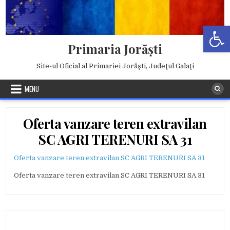
Skip
to
Deschide b
content
Primaria Jorăşti
Site-ul Oficial al Primariei Jorăşti, Judeţul Galaţi
MENU
Oferta vanzare teren extravilan
SC AGRI TERENURI SA 31
Oferta vanzare teren extravilan SC AGRI TERENURI SA 31
Oferta vanzare teren extravilan SC AGRI TERENURI SA 31