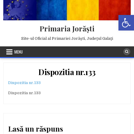
Skip
to
Deschide b
content
Primaria Jorăşti
Site-ul Oficial al Primariei Jorăşti, Judeţul Galaţi
MENU
Dispozitia nr.133
Dispozitia nr.133
Dispozitia nr.133
Lasă un răspuns