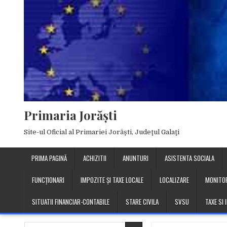
Skip
to
content
Primaria Jorăşti
Site-ul Oficial al Primariei Jorăşti, Judeţul Galaţi
PRIMA PAGINĂ
ACHIZITII
ANUNTURI
ASISTENTA SOCIALA
FUNCȚIONARI
IMPOZITE ȘI TAXE LOCALE
LOCALIZARE
MONITOR
SITUATII FINANCIAR-CONTABILE
STARE CIVILA
SVSU
TAXE SI
Search