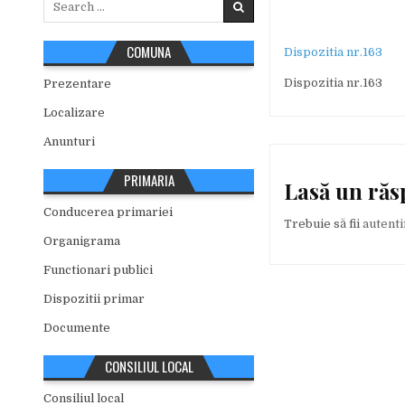
for:
COMUNA
Dispozitia nr.163
Dispozitia nr.163
Prezentare
Localizare
Anunturi
PRIMARIA
Lasă un ră
Conducerea primariei
Trebuie să fii
autenti
Organigrama
Functionari publici
Dispozitii primar
Documente
CONSILIUL LOCAL
Consiliul local