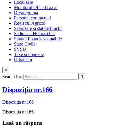
Localizare
Monitorul Oficial Local
Organigrama
Personal contractual
Registrul Agricol
Salarizare si stat de functii
Sedinte si Hotarari CL
Situatii financiar-contabile
Stare Civila
SVSU
Taxe si impozite
Urbanism
×
Search for:
Dispoziția nr.166
Dispoziția nr.166
Dispoziția nr.166
Lasă un răspuns