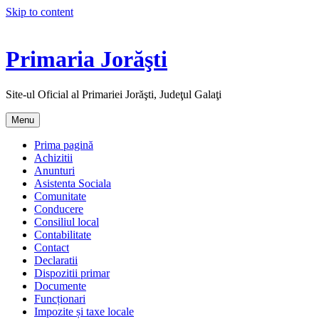
Skip to content
Primaria Jorăşti
Site-ul Oficial al Primariei Jorăşti, Judeţul Galaţi
Menu
Prima pagină
Achizitii
Anunturi
Asistenta Sociala
Comunitate
Conducere
Consiliul local
Contabilitate
Contact
Declaratii
Dispozitii primar
Documente
Funcționari
Impozite și taxe locale