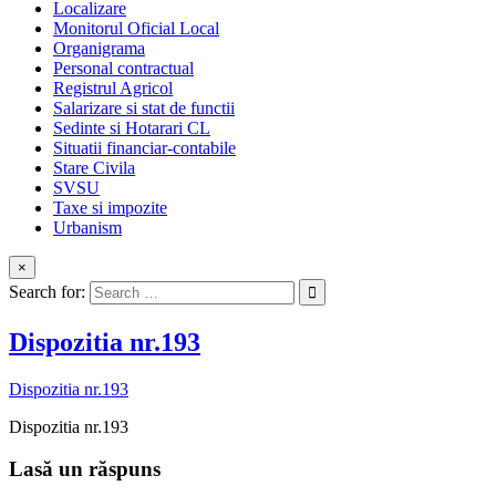
Localizare
Monitorul Oficial Local
Organigrama
Personal contractual
Registrul Agricol
Salarizare si stat de functii
Sedinte si Hotarari CL
Situatii financiar-contabile
Stare Civila
SVSU
Taxe si impozite
Urbanism
×
Search for:
Dispozitia nr.193
Dispozitia nr.193
Dispozitia nr.193
Lasă un răspuns