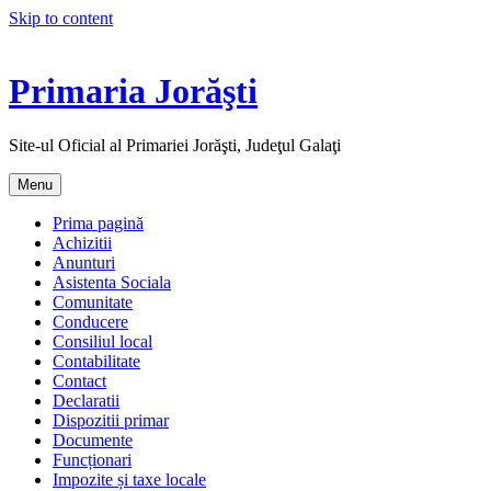
Skip to content
Primaria Jorăşti
Site-ul Oficial al Primariei Jorăşti, Judeţul Galaţi
Menu
Prima pagină
Achizitii
Anunturi
Asistenta Sociala
Comunitate
Conducere
Consiliul local
Contabilitate
Contact
Declaratii
Dispozitii primar
Documente
Funcționari
Impozite și taxe locale