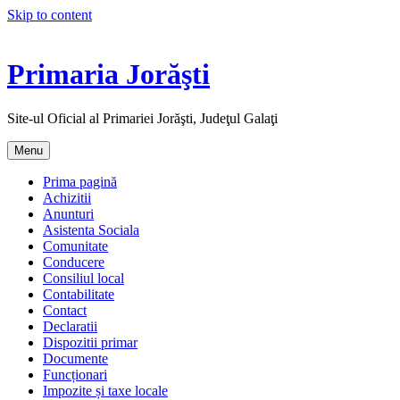
Skip to content
Primaria Jorăşti
Site-ul Oficial al Primariei Jorăşti, Judeţul Galaţi
Menu
Prima pagină
Achizitii
Anunturi
Asistenta Sociala
Comunitate
Conducere
Consiliul local
Contabilitate
Contact
Declaratii
Dispozitii primar
Documente
Funcționari
Impozite și taxe locale