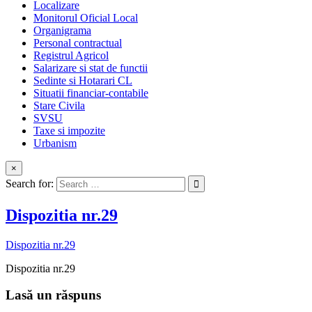
Localizare
Monitorul Oficial Local
Organigrama
Personal contractual
Registrul Agricol
Salarizare si stat de functii
Sedinte si Hotarari CL
Situatii financiar-contabile
Stare Civila
SVSU
Taxe si impozite
Urbanism
×
Search for:
Dispozitia nr.29
Dispozitia nr.29
Dispozitia nr.29
Lasă un răspuns