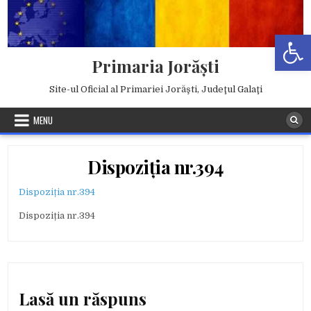
Skip
to
Deschide b
content
Primaria Jorăşti
Site-ul Oficial al Primariei Jorăşti, Judeţul Galaţi
MENU
Dispoziția nr.394
Dispoziția nr.394
Dispoziția nr.394
Lasă un răspuns