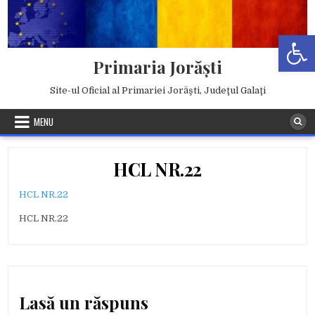
Skip
to
Deschide b
content
Primaria Jorăşti
Site-ul Oficial al Primariei Jorăşti, Judeţul Galaţi
MENU
HCL NR.22
HCL NR.22
HCL NR.22
Lasă un răspuns