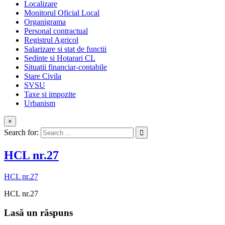
Localizare
Monitorul Oficial Local
Organigrama
Personal contractual
Registrul Agricol
Salarizare si stat de functii
Sedinte si Hotarari CL
Situatii financiar-contabile
Stare Civila
SVSU
Taxe si impozite
Urbanism
×
Search for:
HCL nr.27
HCL nr.27
HCL nr.27
Lasă un răspuns