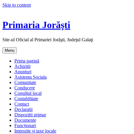
Skip to content
Primaria Jorăşti
Site-ul Oficial al Primariei Jorăşti, Judeţul Galaţi
Menu
Prima pagină
Achizitii
Anunturi
Asistenta Sociala
Comunitate
Conducere
Consiliul local
Contabilitate
Contact
Declaratii
Dispozitii primar
Documente
Funcționari
Impozite și taxe locale