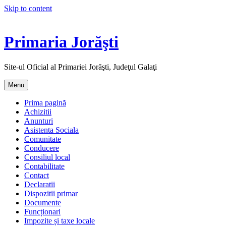
Skip to content
Primaria Jorăşti
Site-ul Oficial al Primariei Jorăşti, Judeţul Galaţi
Menu
Prima pagină
Achizitii
Anunturi
Asistenta Sociala
Comunitate
Conducere
Consiliul local
Contabilitate
Contact
Declaratii
Dispozitii primar
Documente
Funcționari
Impozite și taxe locale