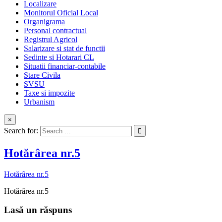
Localizare
Monitorul Oficial Local
Organigrama
Personal contractual
Registrul Agricol
Salarizare si stat de functii
Sedinte si Hotarari CL
Situatii financiar-contabile
Stare Civila
SVSU
Taxe si impozite
Urbanism
×
Search for:
Hotărârea nr.5
Hotărârea nr.5
Hotărârea nr.5
Lasă un răspuns