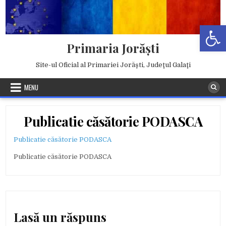
Skip
to
Deschide b
content
Primaria Jorăşti
Site-ul Oficial al Primariei Jorăşti, Judeţul Galaţi
MENU
Publicatie căsătorie PODASCA
Publicatie căsătorie PODASCA
Publicatie căsătorie PODASCA
Lasă un răspuns