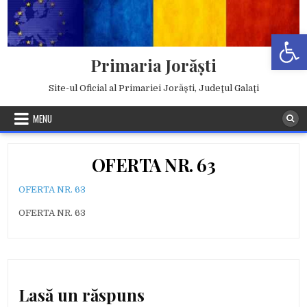
Skip
to
Deschide b
content
Primaria Jorăşti
Site-ul Oficial al Primariei Jorăşti, Judeţul Galaţi
MENU
OFERTA NR. 63
OFERTA NR. 63
OFERTA NR. 63
Lasă un răspuns