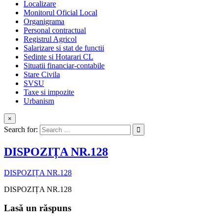
Localizare
Monitorul Oficial Local
Organigrama
Personal contractual
Registrul Agricol
Salarizare si stat de functii
Sedinte si Hotarari CL
Situatii financiar-contabile
Stare Civila
SVSU
Taxe si impozite
Urbanism
×
Search for:
DISPOZIȚA NR.128
DISPOZIȚA NR.128
DISPOZIȚA NR.128
Lasă un răspuns