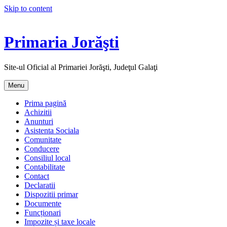
Skip to content
Primaria Jorăşti
Site-ul Oficial al Primariei Jorăşti, Judeţul Galaţi
Menu
Prima pagină
Achizitii
Anunturi
Asistenta Sociala
Comunitate
Conducere
Consiliul local
Contabilitate
Contact
Declaratii
Dispozitii primar
Documente
Funcționari
Impozite și taxe locale