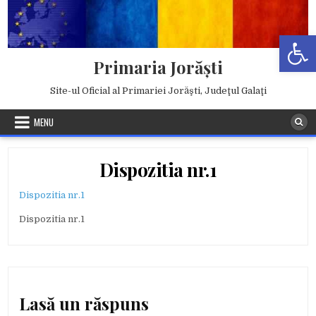
Skip
to
Deschide b
content
Primaria Jorăşti
Site-ul Oficial al Primariei Jorăşti, Judeţul Galaţi
MENU
Dispozitia nr.1
Dispozitia nr.1
Dispozitia nr.1
Lasă un răspuns