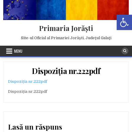
Skip
to
Deschide b
content
Primaria Jorăşti
Site-ul Oficial al Primariei Jorăşti, Judeţul Galaţi
MENU
Dispoziția nr.222pdf
Dispoziția nr.222pdf
Dispoziția nr.222pdf
Lasă un răspuns