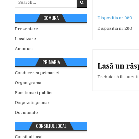
for:
COMUNA
Dispozitia nr.260
Dispozitia nr.260
Prezentare
Localizare
Anunturi
PRIMARIA
Lasă un ră
Conducerea primariei
Trebuie să fii
autenti
Organigrama
Functionari publici
Dispozitii primar
Documente
CONSILIUL LOCAL
Consiliul local