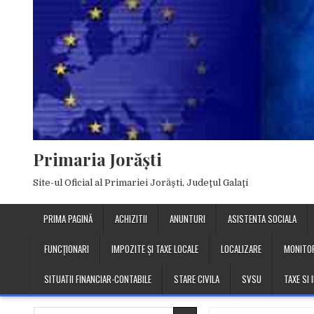
Skip
to
content
Primaria Jorăşti
Site-ul Oficial al Primariei Jorăşti, Judeţul Galaţi
PRIMA PAGINĂ
ACHIZITII
ANUNTURI
ASISTENTA SOCIALA
FUNCȚIONARI
IMPOZITE ȘI TAXE LOCALE
LOCALIZARE
MONITOR
SITUATII FINANCIAR-CONTABILE
STARE CIVILA
SVSU
TAXE SI
Search