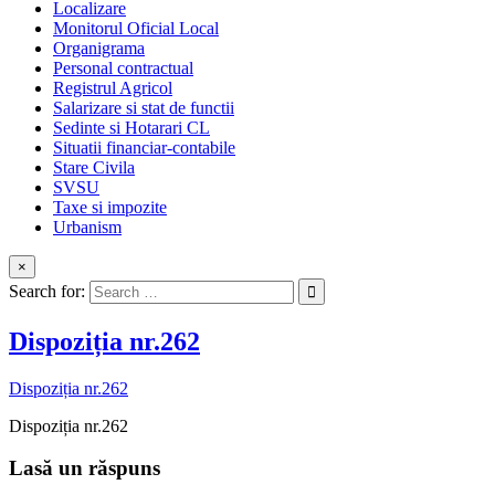
Localizare
Monitorul Oficial Local
Organigrama
Personal contractual
Registrul Agricol
Salarizare si stat de functii
Sedinte si Hotarari CL
Situatii financiar-contabile
Stare Civila
SVSU
Taxe si impozite
Urbanism
×
Search for:
Dispoziția nr.262
Dispoziția nr.262
Dispoziția nr.262
Lasă un răspuns