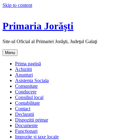
Skip to content
Primaria Jorăşti
Site-ul Oficial al Primariei Jorăşti, Judeţul Galaţi
Menu
Prima pagină
Achizitii
Anunturi
Asistenta Sociala
Comunitate
Conducere
Consiliul local
Contabilitate
Contact
Declaratii
Dispozitii primar
Documente
Funcționari
Impozite și taxe locale