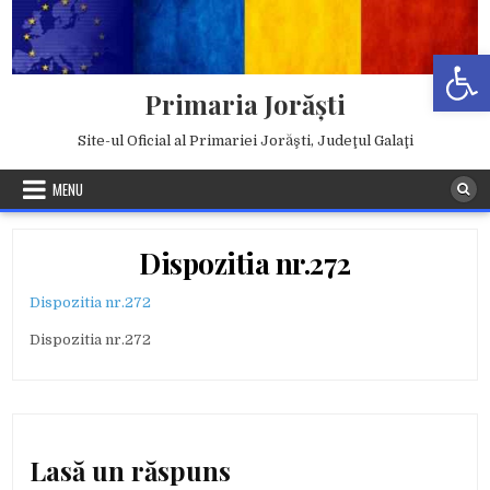
Skip
to
Deschide b
content
Primaria Jorăşti
Site-ul Oficial al Primariei Jorăşti, Judeţul Galaţi
MENU
Dispozitia nr.272
Dispozitia nr.272
Dispozitia nr.272
Lasă un răspuns