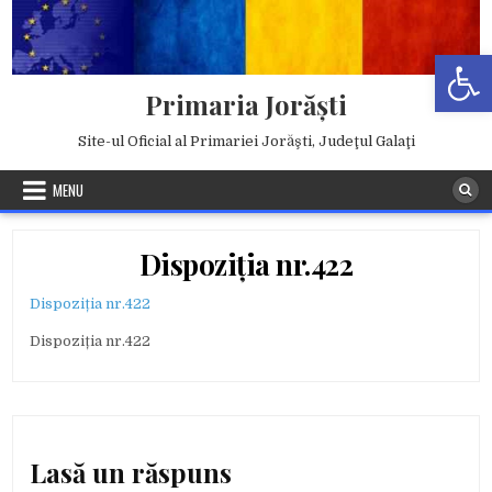
Skip
to
Deschide b
content
Primaria Jorăşti
Site-ul Oficial al Primariei Jorăşti, Judeţul Galaţi
MENU
Dispoziția nr.422
Dispoziția nr.422
Dispoziția nr.422
Lasă un răspuns