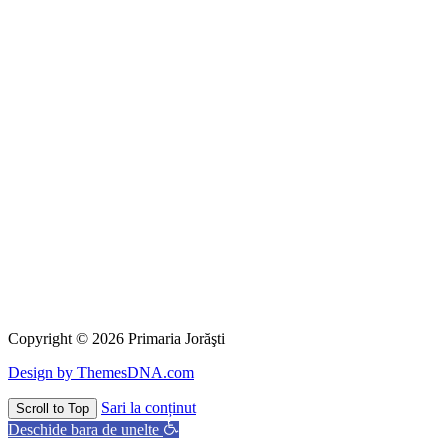
Copyright © 2026 Primaria Jorăşti
Design by ThemesDNA.com
Sari la conținut
Scroll to Top
Deschide bara de unelte