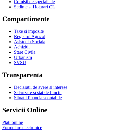
Comisii de specialitate
Sedinte si Hotarari CL
Compartimente
Taxe si impozite
Registrul Agricol
Asistenta Sociala
Achizitii
Stare Civila
Urbanism
SVSU
Transparenta
Declaratii de avere si interese
Salarizare si stat de functii
Situatii financiar-contabile
Servicii Online
Plati online
Formulare electronice