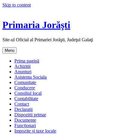
Skip to content
Primaria Jorăşti
Site-ul Oficial al Primariei Jorăşti, Judeţul Galaţi
Menu
Prima pagină
Achizitii
Anunturi
Asistenta Sociala
Comunitate
Conducere
Consiliul local
Contabilitate
Contact
Declaratii
Dispozitii primar
Documente
Funcționari
Impozite și taxe locale