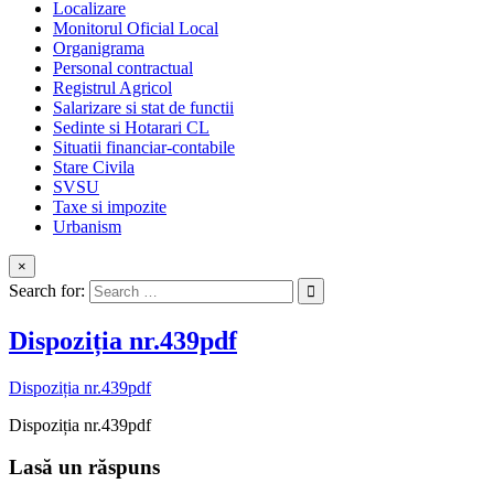
Localizare
Monitorul Oficial Local
Organigrama
Personal contractual
Registrul Agricol
Salarizare si stat de functii
Sedinte si Hotarari CL
Situatii financiar-contabile
Stare Civila
SVSU
Taxe si impozite
Urbanism
×
Search for:
Dispoziția nr.439pdf
Dispoziția nr.439pdf
Dispoziția nr.439pdf
Lasă un răspuns