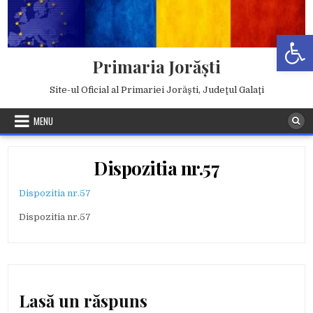
Skip
to
Deschide b
content
Primaria Jorăşti
Site-ul Oficial al Primariei Jorăşti, Judeţul Galaţi
MENU
Dispozitia nr.57
Dispozitia nr.57
Dispozitia nr.57
Lasă un răspuns