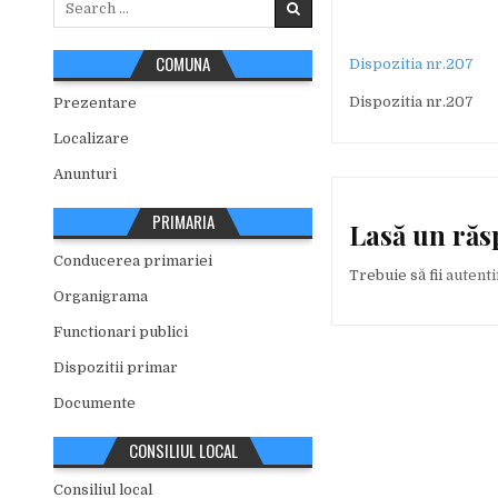
for:
COMUNA
Dispozitia nr.207
Dispozitia nr.207
Prezentare
Localizare
Anunturi
PRIMARIA
Lasă un ră
Conducerea primariei
Trebuie să fii
autenti
Organigrama
Functionari publici
Dispozitii primar
Documente
CONSILIUL LOCAL
Consiliul local