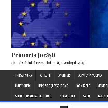
Skip
to
content
Primaria Jorăşti
Site-ul Oficial al Primariei Jorăşti, Judeţul Galaţi
PRIMA PAGINĂ
ACHIZITII
ANUNTURI
ASISTENTA SOCIALA
FUNCȚIONARI
IMPOZITE ȘI TAXE LOCALE
LOCALIZARE
MONITOR
SITUATII FINANCIAR-CONTABILE
STARE CIVILA
SVSU
TAXE SI
Search